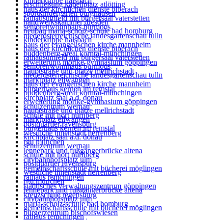
kinderkrippe halsbach
erschließung kapellplatz atlötting
haus der kirchlichen dienste biberach
sportkindergarten burghausen
rathausumfeld mit bürgersaal vaterstetten
handwerkskammer dresden
seniorenwohnhaus bürmoos
neubau maria-scholz-schule bad homburg
niederösterreichische landesgartenschau tulln
kinderkrippe halsbach
haus der evangelischen kirche mannheim
haus der kirchlichen dienste biberach
buddenberg-areal korntal-münchingen
rathausumfeld mit bürgersaal vaterstetten
erweiterung mörike-gymnasium göppingen
seniorenwohnhaus bürmoos
hauptstraße und plätze mellrichstadt
niederösterreichische landesgartenschau tulln
marktplatz ellwangen
haus der evangelischen kirche mannheim
bürgerhaus kernen im remstal
buddenberg-areal korntal-münchingen
kirchplatz saal a.d. donau
erweiterung mörike-gymnasium göppingen
schulzentrum wernau
hauptstraße und plätze mellrichstadt
schule mit hort nürnberg
marktplatz ellwangen
postquartier ravensburg
bürgerhaus kernen im remstal
westliche innenstadt herrenberg
kirchplatz saal a.d. donau
rgu münchen
schulzentrum wernau
lennepark und fußgängerbrücke altena
schule mit hort nürnberg
citybahnhofsplatz ulm
postquartier ravensburg
gemeinschaftsschule mit bücherei möglingen
westliche innenstadt herrenberg
rathaus remchingen
rgu münchen
städtisches verwaltungszentrum göppingen
lennepark und fußgängerbrücke altena
kreuzschule regensburg
citybahnhofsplatz ulm
maria-scholz-schule bad homburg
gemeinschaftsschule mit bücherei möglingen
bürgerzentrum bischofswiesen
rathaus remchingen