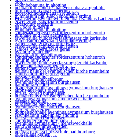
obb.
wohnbebauung in altötting
neubau turn- und festhalle eisenharz argenbühl
turnhalle und hort germering
georg-schneider-haus in leutkirch
gymnasium mit 3-fach sporthalle erding
Realisierungswettbewerb Neubau Rathaus Lachendorf
erweiterung schulzentrum stetten
oberschule radebeul
hs / borg mittersill
wohnbebauung in altötting
sonderpädagogisches förderzentrum hohenroth
turnhalle und hort germering
erweiterung bundesverfassungsgericht karlsruhe
gymnasium mit 3-fach sporthalle erding
gartenschau 2006 marktredwitz
erweiterung schulzentrum stetten
schloss dornberg gross gerau
hs / borg mittersill
haus der kirche heilbronn
sonderpädagogisches förderzentrum hohenroth
natur in rain 2009
erweiterung bundesverfassungsgericht karlsruhe
alfons-auer-haus biberach
gartenschau 2006 marktredwitz
neubau haus der evangelischen kirche mannheim
schloss dornberg gross gerau
passage altötting
haus der kirche heilbronn
aventinus-gymnasium burghausen
natur in rain 2009
doppelsporthalle aventinus gymnasium burghausen
alfons-auer-haus biberach
kita st. konrad burghausen
neubau haus der evangelischen kirche mannheim
aventinus gymnasium - mehrzweckhalle
passage altötting
kurgebäude bad kötzting
aventinus-gymnasium burghausen
bürgerhaus kernen
doppelsporthalle aventinus gymnasium burghausen
erschließung kapellplatz atlötting
kita st. konrad burghausen
sportkindergarten burghausen
aventinus gymnasium - mehrzweckhalle
handwerkskammer dresden
kurgebäude bad kötzting
neubau maria-scholz-schule bad homburg
bürgerhaus kernen