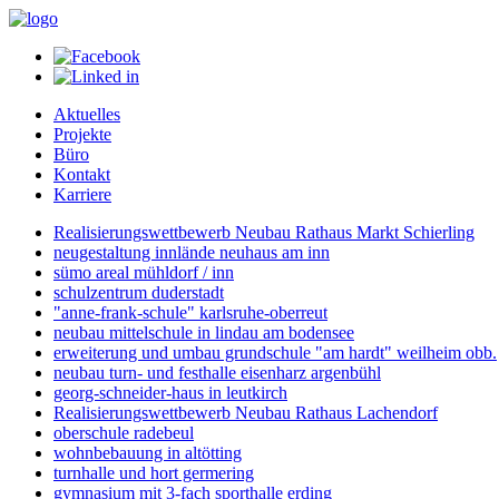
Aktuelles
Projekte
Büro
Kontakt
Karriere
Realisierungswettbewerb Neubau Rathaus Markt Schierling
neugestaltung innlände neuhaus am inn
sümo areal mühldorf / inn
schulzentrum duderstadt
"anne-frank-schule" karlsruhe-oberreut
neubau mittelschule in lindau am bodensee
erweiterung und umbau grundschule "am hardt" weilheim obb.
neubau turn- und festhalle eisenharz argenbühl
georg-schneider-haus in leutkirch
Realisierungswettbewerb Neubau Rathaus Lachendorf
oberschule radebeul
wohnbebauung in altötting
turnhalle und hort germering
gymnasium mit 3-fach sporthalle erding