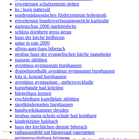
erweiterung schulzentrum stetten
hs / borg mittersill
sonderpädagogisches förderzentrum hohenroth
erweiterung bundesverfassungsgericht karlsruhe
gartenschau 2006 marktredwitz
schloss dornberg gross gerau
haus der kirche heilbronn
natur in rain 2009
alfons-auer-haus biberach
neubau haus der evangelischen kirche mannheim
passage altötting
aventinus-gymnasium burghausen
doppelsporthalle aventinus gymnasium burghausen
kita st. konrad burghausen
aventinus gymnasium - mehrzweckhalle
kurgebäude bad kötzting
bürgerhaus kernen
erschließung kapellplatz atlötting
sportkindergarten burghausen
handwerkskammer dresden
neubau maria-scholz-schule bad homburg
kinderkrippe halsbach
haus der kirchlichen dienste biberach
rathausumfeld mit bürgersaal vaterstetten
seniorenwohnhaus bürmoos