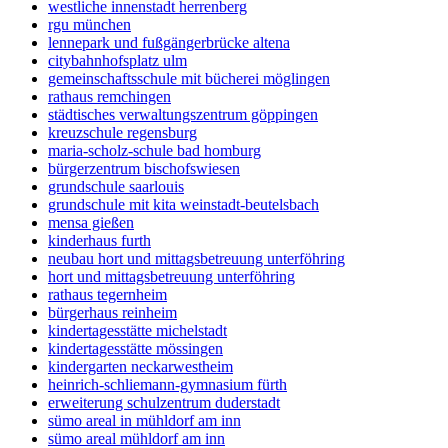
westliche innenstadt herrenberg
rgu münchen
lennepark und fußgängerbrücke altena
citybahnhofsplatz ulm
gemeinschaftsschule mit bücherei möglingen
rathaus remchingen
städtisches verwaltungszentrum göppingen
kreuzschule regensburg
maria-scholz-schule bad homburg
bürgerzentrum bischofswiesen
grundschule saarlouis
grundschule mit kita weinstadt-beutelsbach
mensa gießen
kinderhaus furth
neubau hort und mittagsbetreuung unterföhring
hort und mittagsbetreuung unterföhring
rathaus tegernheim
bürgerhaus reinheim
kindertagesstätte michelstadt
kindertagesstätte mössingen
kindergarten neckarwestheim
heinrich-schliemann-gymnasium fürth
erweiterung schulzentrum duderstadt
sümo areal in mühldorf am inn
sümo areal mühldorf am inn