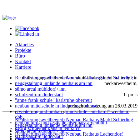
Aktuelles
Projekte
Büro
Kontakt
Karriere
Realisierungswettbewerb Neubau Rathaus Markt Schierling
realisierungswettbewerb neubau kindergarten "nahweg" in
neugestaltung innlände neuhaus am inn
neckarwestheim.
sümo areal mühldorf / inn
schulzentrum duderstadt
1. preis
"anne-frank-schule" karlsruhe-oberreut
neubau mittelschule in lindau am bodensee
preisgerichtssitzung am 26.03.2019
erweiterung und umbau grundschule "am hardt" weilheim
obb.
Realisierungswettbewerb Neubau Rathaus Markt Schierling
neubau turn- und festhalle eisenharz argenbühl
neugestaltung innlände neuhaus am inn
georg-schneider-haus in leutkirch
sümo areal mühldorf / inn
Realisierungswettbewerb Neubau Rathaus Lachendorf
schulzentrum duderstadt
Impressum
oberschule radebeul