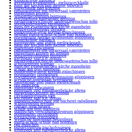
kinderkrippe halsbach
aventinus gymnasium - mehrzweckhalle
haus der kirchlichen dienste biberach
kurgebäude bad kötzting
rathausumfeld mit bürgersaal vaterstetten
bürgerhaus kernen
seniorenwohnhaus bürmoos
erschließung kapellplatz atlötting
niederösterreichische landesgartenschau tulln
sportkindergarten burghausen
haus der evangelischen kirche mannheim
handwerkskammer dresden
buddenberg-areal korntal-münchingen
neubau maria-scholz-schule bad homburg
erweiterung mörike-gymnasium göppingen
kinderkrippe halsbach
hauptstraße und plätze mellrichstadt
haus der kirchlichen dienste biberach
marktplatz ellwangen
rathausumfeld mit bürgersaal vaterstetten
bürgerhaus kernen im remstal
seniorenwohnhaus bürmoos
kirchplatz saal a.d. donau
niederösterreichische landesgartenschau tulln
schulzentrum wernau
haus der evangelischen kirche mannheim
schule mit hort nürnberg
buddenberg-areal korntal-münchingen
postquartier ravensburg
erweiterung mörike-gymnasium göppingen
westliche innenstadt herrenberg
hauptstraße und plätze mellrichstadt
rgu münchen
marktplatz ellwangen
lennepark und fußgängerbrücke altena
bürgerhaus kernen im remstal
citybahnhofsplatz ulm
kirchplatz saal a.d. donau
gemeinschaftsschule mit bücherei möglingen
schulzentrum wernau
rathaus remchingen
schule mit hort nürnberg
städtisches verwaltungszentrum göppingen
postquartier ravensburg
kreuzschule regensburg
westliche innenstadt herrenberg
maria-scholz-schule bad homburg
rgu münchen
bürgerzentrum bischofswiesen
lennepark und fußgängerbrücke altena